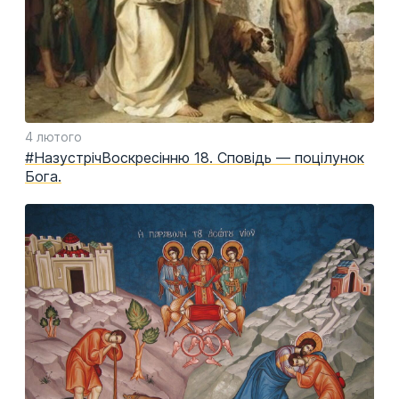
4 лютого
#НазустрічВоскресінню 18. Сповідь — поцілунок
Бога.