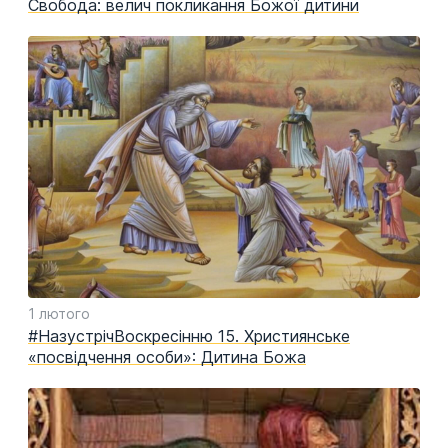
Свобода: велич покликання Божої дитини
1 лютого
#НазустрічВоскресінню 15. Християнське
«посвідчення особи»: Дитина Божа