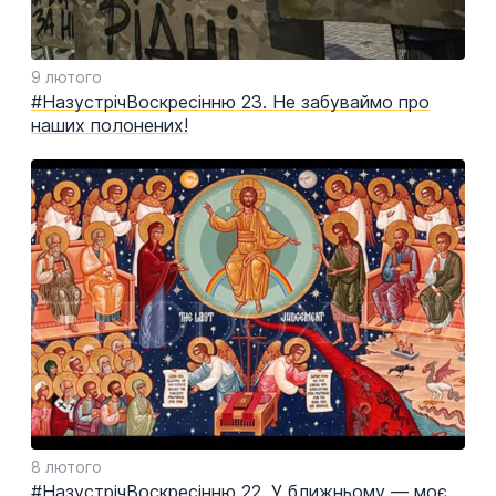
9 лютого
#НазустрічВоскресінню 23. Не забуваймо про
наших полонених!
8 лютого
#НазустрічВоскресінню 22. У ближньому — моє