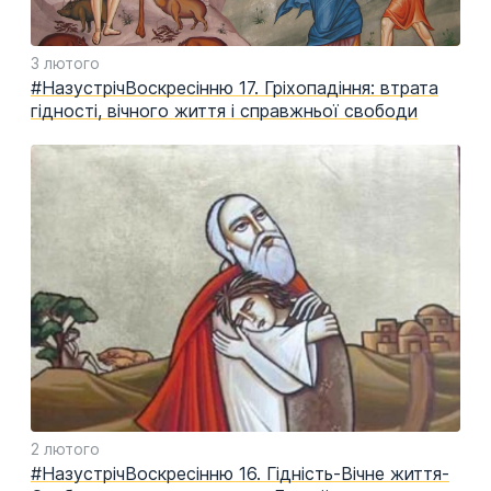
3 лютого
#НазустрічВоскресінню 17. Гріхопадіння: втрата
гідності, вічного життя і справжньої свободи
2 лютого
#НазустрічВоскресінню 16. Гідність-Вічне життя-