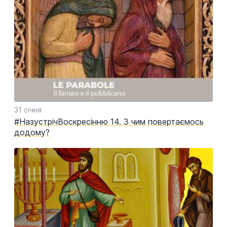
31 січня
#НазустрічВоскресінню 14. З чим повертаємось
додому?