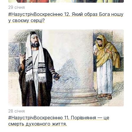
29 січня
#НазустрічВоскресінню 12. Який образ Бога ношу
у своєму серці?
28 січня
#НазустрічВоскресінню 11. Порівняння — це
смерть духовного життя.