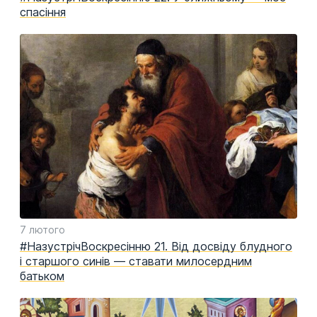
спасіння
7 лютого
#НазустрічВоскресінню 21. Від досвіду блудного
і старшого синів — ставати милосердним
батьком