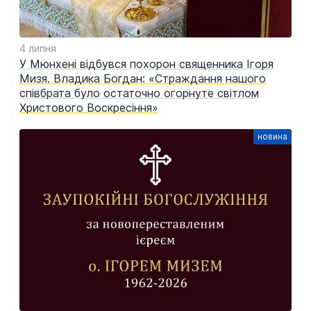
4 липня
У Мюнхені відбувся похорон священника Ігоря
Мизя. Владика Богдан: «Страждання нашого
співбрата було остаточно огорнуте світлом
Христового Воскресіння»