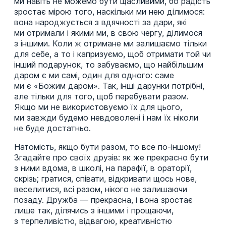
ми навіть не можемо бути щасливими, бо радість
зростає мірою того, наскільки ми нею ділимося:
вона народжується з вдячності за дари, які
ми отримали і якими ми, в свою чергу, ділимося
з іншими. Коли ж отримане ми залишаємо тільки
для себе, а то і капризуємо, щоб отримати той чи
інший подарунок, то забуваємо, що найбільшим
даром є ми самі, один для одного: саме
ми є «Божим даром». Так, інші дарунки потрібні,
але тільки для того, щоб перебувати разом.
Якщо ми не використовуємо їх для цього,
ми завжди будемо невдоволені і нам їх ніколи
не буде достатньо.
Натомість, якщо бути разом, то все по-іншому!
Згадайте про своїх друзів: як же прекрасно бути
з ними вдома, в школі, на парафії, в ораторії,
скрізь; гратися, співати, відкривати щось нове,
веселитися, всі разом, нікого не залишаючи
позаду. Дружба — прекрасна, і вона зростає
лише так, ділячись з іншими і прощаючи,
з терпеливістю, відвагою, креативністю