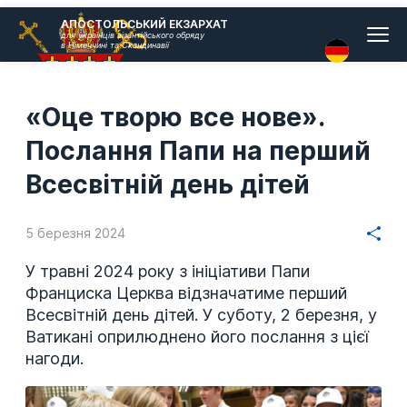
Головн
АПОСТОЛЬСЬКИЙ ЕКЗАРХАТ
для українців візантійського обряду
меню
в Німеччині та Скандинавії
«Оце творю все нове».
Послання Папи на перший
Всесвітній день дітей
5 березня 2024
У травні 2024 року з ініціативи Папи
Франциска Церква відзначатиме перший
Всесвітній день дітей. У суботу, 2 березня, у
Ватикані оприлюднено його послання з цієї
нагоди.