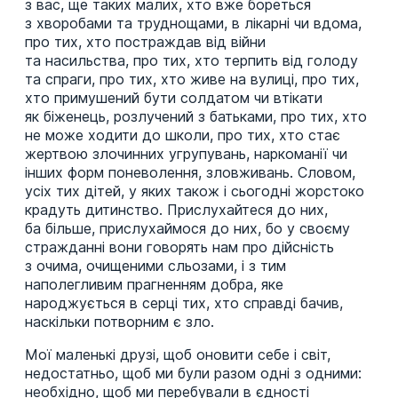
з вас, ще таких малих, хто вже бореться
з хворобами та труднощами, в лікарні чи вдома,
про тих, хто постраждав від війни
та насильства, про тих, хто терпить від голоду
та спраги, про тих, хто живе на вулиці, про тих,
хто примушений бути солдатом чи втікати
як біженець, розлучений з батьками, про тих, хто
не може ходити до школи, про тих, хто стає
жертвою злочинних угрупувань, наркоманії чи
інших форм поневолення, зловживань. Словом,
усіх тих дітей, у яких також і сьогодні жорстоко
крадуть дитинство. Прислухайтеся до них,
ба більше, прислухаймося до них, бо у своєму
стражданні вони говорять нам про дійсність
з очима, очищеними сльозами, і з тим
наполегливим прагненням добра, яке
народжується в серці тих, хто справді бачив,
наскільки потворним є зло.
Мої маленькі друзі, щоб оновити себе і світ,
недостатньо, щоб ми були разом одні з одними:
необхідно, щоб ми перебували в єдності