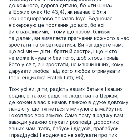
до кожного, дорога дитино, бо «ти цінна»
в Божих очах (Іс 43,4), як навчає Біблія
і як неодноразово показав Ісус. Водночас
я скеровую це послання до всіх, бо всі
ви є важливими, і тому що разом, близькі
та далекі, ви виявляєте прагнення кожного з нас
зростати та оновлюватися. Ви нагадуєте нам,
що всі ми — діти і брати й сестри, і що ніхто
не може існувати без того, щоб хтось привів
його у світ, ані зростати, не маючи інших, кому
дарувати любов і від кого любов отримувати
(пор. енцикліка Fratelli tutti, 95).
Тож усі ви, діти, радість ваших батьків і ваших
родин, є також радістю людства та Церкви,
де кожен з вас є немов ланкою в дуже довгому
ланцюгу, що тягнеться з минулого в майбутнє
і охоплює всю землю. Саме тому я раджу вам
завжди уважно слухати розповіді дорослих:
ваших мам, татів, бабусь і дідусів, прабабусь
і прадідусів! І водночас не забувати про тих