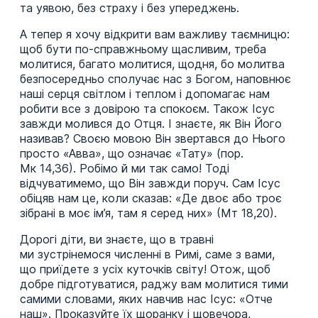
та уявою, без страху і без упереджень.
А тепер я хочу відкрити вам важливу таємницю:
щоб бути по-справжньому щасливим, треба
молитися, багато молитися, щодня, бо молитва
безпосередньо сполучає нас з Богом, наповнює
наші серця світлом і теплом і допомагає нам
робити все з довірою та спокоєм. Також Ісус
завжди молився до Отця. І знаєте, як Він Його
називав? Своєю мовою Він звертався до Нього
просто «Авва», що означає «Тату» (пор.
Мк 14,36). Робімо й ми так само! Тоді
відчуватимемо, що Він завжди поруч. Сам Ісус
обіцяв нам це, коли сказав: «Де двоє або троє
зібрані в моє ім’я, там я серед них» (Мт 18,20).
Дорогі діти, ви знаєте, що в травні
ми зустрінемося численні в Римі, саме з вами,
що приїдете з усіх куточків світу! Отож, щоб
добре підготуватися, раджу вам молитися тими
самими словами, яких навчив нас Ісус: «Отче
наш». Проказуйте їх щоранку і щовечора,