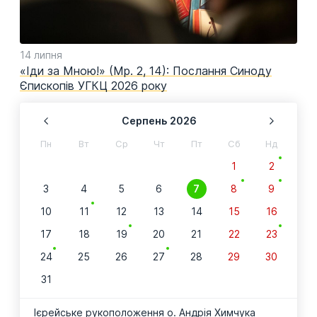
14 липня
«Іди за Мною!» (Мр. 2, 14): Послання Синоду
Єпископів УГКЦ 2026 року
Серпень
2026
Пн
Вт
Ср
Чт
Пт
Сб
Нд
1
2
3
4
5
6
7
8
9
10
11
12
13
14
15
16
17
18
19
20
21
22
23
24
25
26
27
28
29
30
31
Ієрейське рукоположення о. Андрія Химчука