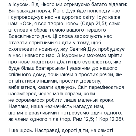
з Ісусом. Від Нього ми отримуємо багато відваги:
Він завжди поруч, Його Дух йде попереду нас
і супроводжує нас на дорогах світу. Ісус каже
нам: «Ось, я все творю нове» (Одкр 21,5); саме
ці слова я обрав темою вашого першого
Всесвітнього дня. Ці слова заохочують нас
ставати спритними як діти у тому, щоб
схоплювати новизну, яку Святий Дух пробуджує
в нас і навколо нас. З Ісусом ми можемо мріяти
про нове людство і дбати про суспільство, яке
буде більш братерським і уважним до нашого
спільного дому, починаючи з простих речей, як-
от вітатися з іншими, просити дозволу,
вибачатися, казати «дякую». Світ перемінюється
насамперед через малі справи, коли
не соромимося робити лише маленькі кроки.
Навпаки, наша незначність нагадує нам,
що ми є вразливими і потребуємо один одного,
як члени одного тіла (пор. Рим 12,5; 1 Кор 12,26).
І ще щось. Насправді, дорогі діти, на самоті