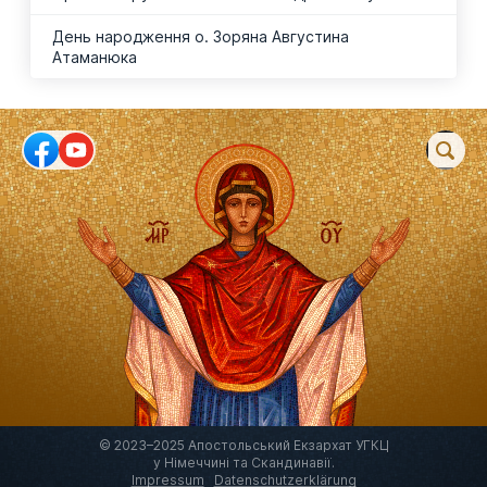
День народження о. Зоряна Августина
Атаманюка
© 2023–2025 Апостольський Екзархат УГКЦ
у Німеччині та Скандинавії.
Impressum
Datenschutzerklärung