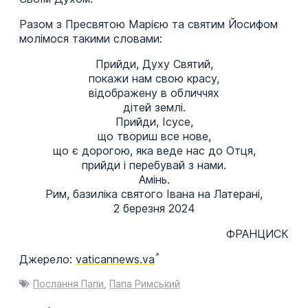
Разом з Пресвятою Марією та святим Йосифом
молімося такими словами:
Прийди, Духу Святий,
покажи нам свою красу,
відображену в обличчях
дітей землі.
Прийди, Ісусе,
що твориш все нове,
що є дорогою, яка веде нас до Отця,
прийди і перебувай з нами.
Амінь.
Рим, базиліка святого Івана на Латерані,
2 березня 2024
ФРАНЦИСК
Джерело:
vaticannews.va
Послання Папи
,
Папа Римський