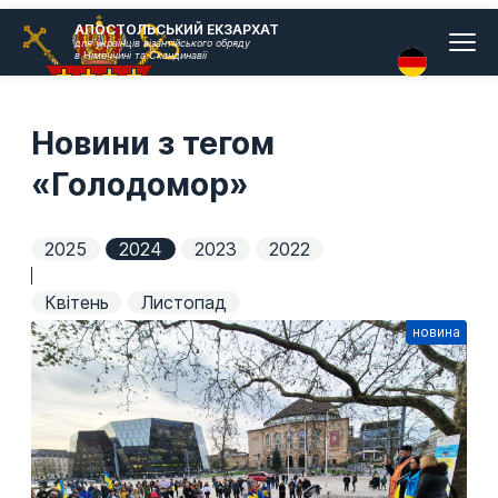
Головн
АПОСТОЛЬСЬКИЙ ЕКЗАРХАТ
для українців візантійського обряду
меню
в Німеччині та Скандинавії
Новини з тегом
«Голодомор»
2025
2024
2023
2022
Квітень
Листопад