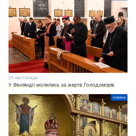
25 листопада
У Фінляндії молились за жертв Голодоморів