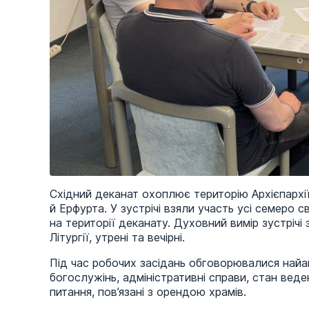
Східний деканат охоплює територію Архієпархі
й Ерфурта. У зустрічі взяли участь усі семеро 
на території деканату. Духовний вимір зустріч
Літургії, утрені та вечірні.
Під час робочих засідань обговорювалися найак
богослужінь, адміністративні справи, стан веде
питання, пов’язані з орендою храмів.