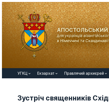
АПОСТОЛЬСЬКИЙ 
для українців візантійсько
в Німеччині та Скандинавії
УГКЦ
Екзархат
Правлячий архиєрей
Зустріч священників Схід