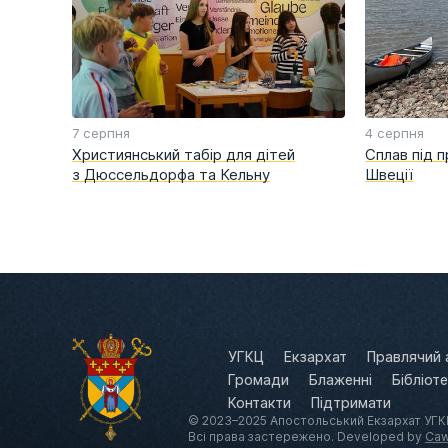
7 серпня
4 серпня
Християнський табір для дітей
Сплав під 
з Дюссельдорфа та Кельну
Швеції
УГКЦ
Екзархат
Правлячий 
Громади
Блаженні
Бібліот
Контакти
Підтримати
© 2023–2025 Апостольський Екзархат УГКЦ
Всі права застережено. Developed by
Caw