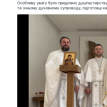
Особливу увагу було приділено душпастирству 
та їхньому духовному супроводу, підготовці кат