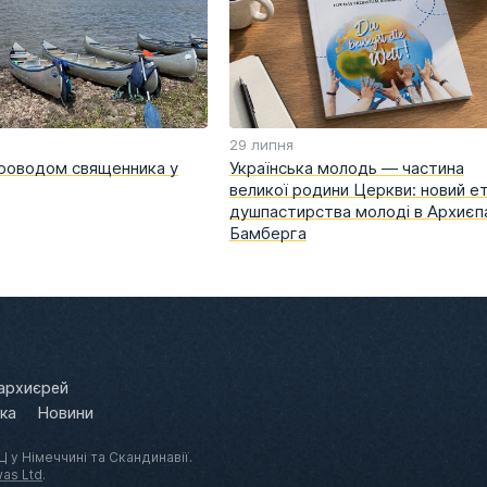
29 липня
проводом священника у
Українська молодь — частина
великої родини Церкви: новий е
душпастирства молоді в Архиєпа
Бамберга
архиєрей
ека
Новини
 у Німеччині та Скандинавії.
as Ltd
.