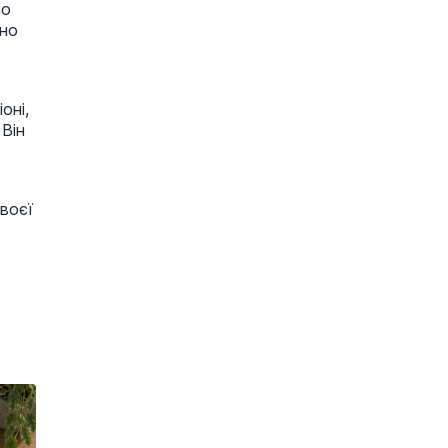
но
ено
оні,
Він
своєї