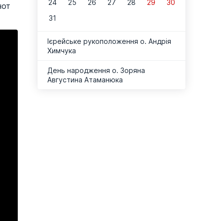
24
25
26
27
28
29
30
нот
31
Ієрейське рукоположення о. Андрія
Химчука
День народження о. Зоряна
Августина Атаманюка