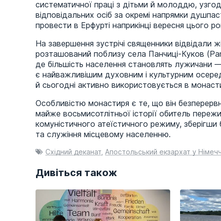
систематичної праці з дітьми й молоддю, узго
відповідальних осіб за окремі напрямки душпас
провести в Ерфурті наприкінці вересня цього ро
На завершення зустрічі священники відвідали жі
розташований поблизу села Панчиці-Куков (Pans
де більшість населення становлять лужичани —
є найважливішим духовним і культурним осере
й сьогодні активно використовується в монаст
Особливістю монастиря є те, що він безперервн
майже восьмисотлітньої історії обитель пережи
комуністичного атеїстичного режиму, зберігши 
та служіння місцевому населенню.
Східний деканат
,
Апостольський екзархат у Німечч
Дивіться також