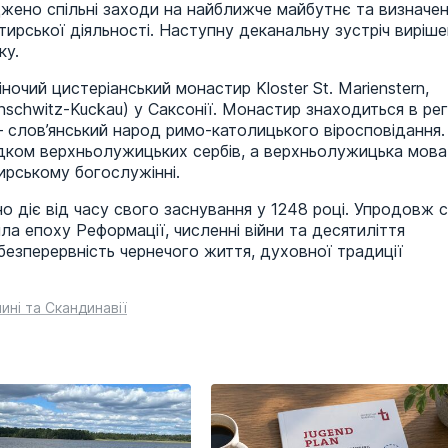
джено спільні заходи на найближче майбутнє та визначе
тирської діяльності. Наступну деканальну зустріч виріш
ку.
ночий цистеріанський монастир Kloster St. Marienstern,
chwitz-Kuckau) у Саксонії. Монастир знаходиться в регі
 слов’янський народ римо-католицького віросповідання. 
дком верхньолужицьких сербів, а верхньолужицька мова
ирському богослужінні.
о діє від часу свого заснування у 1248 році. Упродовж 
ла епоху Реформації, численні війни та десятиліття
безперервність чернечого життя, духовної традиції
ині та Скандинавії