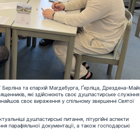
29 квітня
ЗВЕРНЕННЯ Блаженнішого
Святослава до Дня хворого
ї Берліна та єпархій Магдебурга, Ґерліца, Дрездена-Май
священників, які здійснюють своє душпастирське служіння
і знайшов своє вираження у спільному звершенні Святої
туальніші душпастирські питання, літургійні аспекти
ння парафіяльної документації, а також господарські