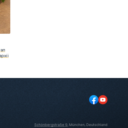
тап
рхії
Schönbergstraße 9
, München, Deutschland