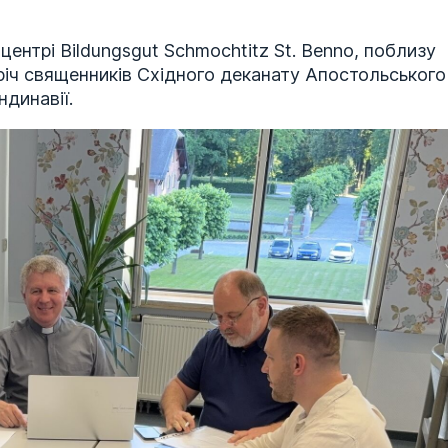
ентрі Bildungsgut Schmochtitz St. Benno, поблизу
річ священників Східного деканату Апостольського
ндинавії.