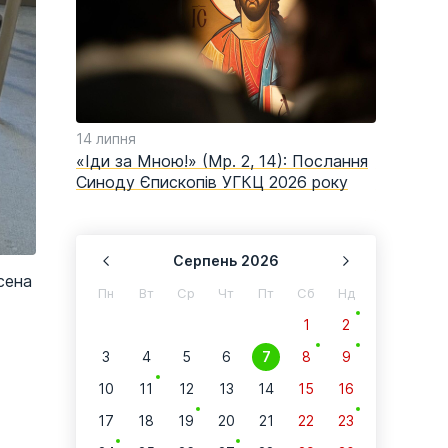
14 липня
11 травня
«Іди за Мною!» (Мр. 2, 14): Послання
Витяг з 
Синоду Єпископів УГКЦ 2026 року
священни
Апостоль
Серпень
2026
сена
Пн
Вт
Ср
Чт
Пт
Сб
Нд
1
2
3
4
5
6
7
8
9
10
11
12
13
14
15
16
17
18
19
20
21
22
23