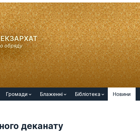
ЕКЗАРХАТ
го обряду
Громади
Блаженні
Бібліотека
Новини
ного деканату