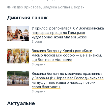
Різдво Христове
,
Владика Богдан Дзюрах
Дивіться також
У Крилосі розпочалася XIV Всеукраїнська
патріарша проща до Галицької
чудотворної ікони Матері Божої
3 серпня
Владика Богдан у Крихівцях: «Коли
маємо любов між собою — це є знаком,
що Бог живе між нами»
3 серпня
Владика Богдан до медичних працівників
у Зарваниці: «Через вас Господь виливає
на душу і тіло нашого народу потоки
своєї благодаті»
3 серпня
Актуальне