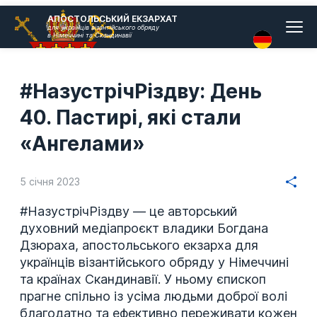
Головн
АПОСТОЛЬСЬКИЙ ЕКЗАРХАТ
для українців візантійського обряду
меню
в Німеччині та Скандинавії
#НазустрічРіздву: День
40. Пастирі, які стали
«Ангелами»
5 січня 2023
#НазустрічРіздву — це авторський
духовний медіапроєкт владики Богдана
Дзюраха, апостольського екзарха для
українців візантійського обряду у Німеччині
та країнах Скандинавії. У ньому єпископ
прагне спільно із усіма людьми доброї волі
благодатно та ефективно переживати кожен