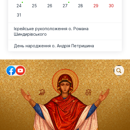
24
25
26
27
28
29
30
31
Ієрейське рукоположення о. Романа
Шиндирівського
День народження о. Андрія Петришина