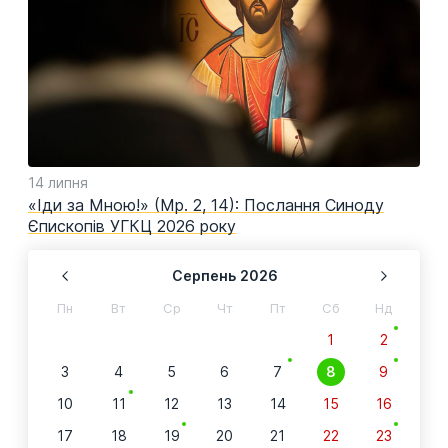
14 липня
11 
ня
«Іди за Мною!» (Мр. 2, 14): Послання Синоду
Вит
Єпископів УГКЦ 2026 року
слу
Серпень
2026
Пн
Вт
Ср
Чт
Пт
Сб
Нд
1
2
3
4
5
6
7
8
9
10
11
12
13
14
15
16
17
18
19
20
21
22
23