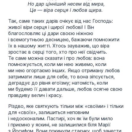
Но дар цінніший несем від мира,
Це — віра серця і любов щира.
Так, саме таких дарів очікує від нас Господь:
живої віри серця і щирої любові! І Він
благословляє ці дари своєю ніжною
і всемогутньою десницею, бажаючи помножити
їх в нашому житті. Хтось зауважив, що віра
зростає в серці того, хто про неї свідчить.
Те саме можна сказати і про любов: вона
помножується, коли ми нею живемо, коли
ми нею огортаємо інших. Якщо отриману любов
затримати лише для себе, то вона зіпсується,
деградує до рівня егоїзму; натомість, коли
ми будемо її давати дальше, любов осягне свою
правдиву велич і красу.
Різдво, яке святкують тільки між «своїми» і тільки
для «своїх», залишиться неповним
і недосконалим. Пастирі, хоч як їм були мило
і приємно у яскині, не залишилися біля Марії
з Йосифом. Вони покинули стаєнку, щоб занести