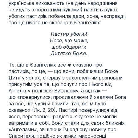
українська вихованість (на день народження
не йдуть з порожніми руками!) навіть в руках
убогих пастирів побачила дари, хоча, насправді,
про це нічого не сказано в Євангеліях:
Пастир убогий
Несе, що може,
щоб обдарити
Дитятко Боже.
Те, що в Євангеліях все ж сказано про
пастирів, то це, — що вони, побачивши Боже
Дитя у яслах, спершу з захопленням розповіли
присутнім усе те, що почули про Нього від
Ангелів у полі біля Вифлеєму, а відтак —
що «повернулися, прославляючи й хвалячи Бога
за все, що чули й бачили, так, як їм було
сказано» (Лк. 2, 20). Пастирі повернулися від
ясел, переповнені радістю, яку вже не могли
затримати в собі. Вони стали для своїх ближніх
«Ангелами», звіщаючи їм радісну новину про
Спасителя, подібно як жінки-мироносиці