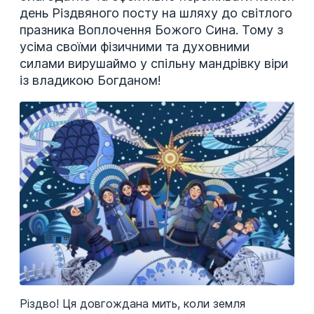
день Різдвяного посту на шляху до світлого
празника Воплочення Божого Сина. Тому з
усіма своїми фізичними та духовними
силами вирушаймо у спільну мандрівку віри
із владикою Богданом!
Різдво! Ця довгождана мить, коли земля