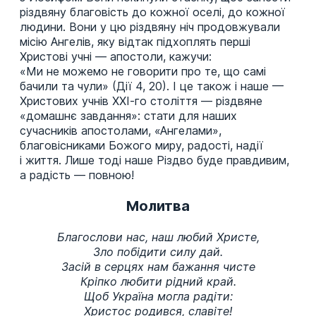
різдвяну благовість до кожної оселі, до кожної
людини. Вони у цю різдвяну ніч продовжували
місію Ангелів, яку відтак підхоплять перші
Христові учні — апостоли, кажучи:
«Ми не можемо не говорити про те, що самі
бачили та чули» (Дії 4, 20). І це також і наше —
Христових учнів ХХІ-го століття — різдвяне
«домашнє завдання»: стати для наших
сучасників апостолами, «Ангелами»,
благовісниками Божого миру, радості, надії
і життя. Лише тоді наше Різдво буде правдивим,
а радість — повною!
Молитва
Благослови нас, наш любий Христе,
Зло побідити силу дай.
Засій в серцях нам бажання чисте
Кріпко любити рідний край.
Щоб Україна могла радіти:
Христос родився, славіте!