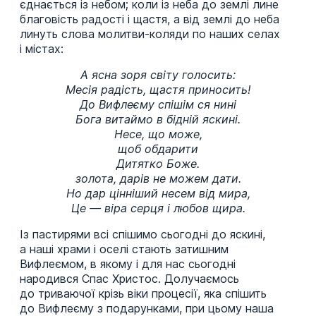
єднається із небом; коли із неба до землі лине
благовість радості і щастя, а від землі до неба
линуть слова молитви-коляди по наших селах
і містах:
А ясна зоря світу голосить:
Месія радість, щастя приносить!
До Вифлеєму спішім ся нині
Бога витаймо в бідній яскині.
Несе, що може,
щоб обдарити
Дитятко Боже.
золота, дарів не можем дати.
Но дар цінніший несем від мира,
Це — віра серця і любов щира.
Із пастирями всі спішимо сьогодні до яскині,
а наші храми і оселі стають затишним
Вифлеємом, в якому і для нас сьогодні
народився Спас Христос. Долучаємось
до триваючої крізь віки процесії, яка спішить
до Вифлеєму з подарунками, при цьому наша