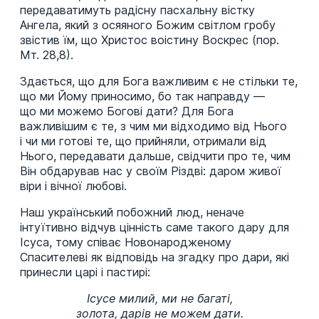
передаватимуть радісну пасхальну вістку
Ангела, який з осяяного Божим світлом гробу
звістив їм, що Христос воістину Воскрес (пор.
Мт. 28,8).
Здається, що для Бога важливим є не стільки те,
що ми Йому приносимо, бо так направду —
що ми можемо Богові дати? Для Бога
важливішим є те, з чим ми відходимо від Нього
і чи ми готові те, що прийняли, отримали від
Нього, передавати дальше, свідчити про те, чим
Він обдарував нас у своїм Різдві: даром живої
віри і вічної любові.
Наш український побожний люд, неначе
інтуїтивно відчув цінність саме такого дару для
Ісуса, тому співає Новонародженому
Спасителеві як відповідь на згадку про дари, які
принесли царі і пастирі:
Ісусе милий, ми не багаті,
золота, дарів не можем дати.