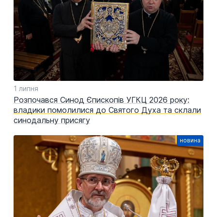
1 липня
Розпочався Синод Єпископів УГКЦ 2026 року:
владики помолилися до Святого Духа та склали
синодальну присягу