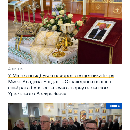
4 липня
У Мюнхені відбувся похорон священника Ігоря
Мизя. Владика Богдан: «Страждання нашого
співбрата було остаточно огорнуте світлом
Христового Воскресіння»