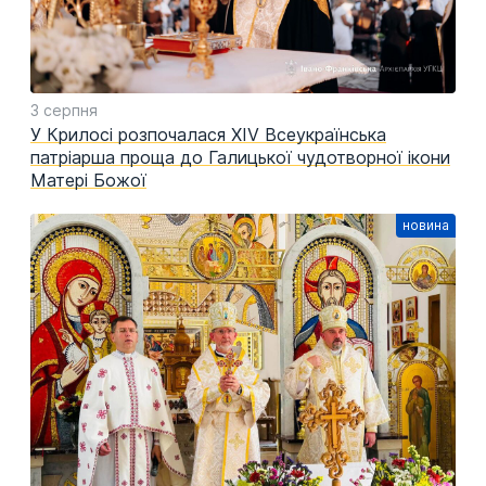
3 серпня
У Крилосі розпочалася XIV Всеукраїнська
патріарша проща до Галицької чудотворної ікони
Матері Божої