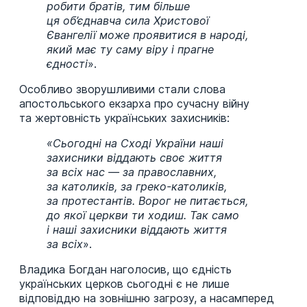
робити братів, тим більше
ця об’єднавча сила Христової
Євангелії може проявитися в народі,
який має ту саму віру і прагне
єдності
».
Особливо зворушливими стали слова
апостольського екзарха про сучасну війну
та жертовність українських захисників:
«Сьогодні на Сході України наші
захисники віддають своє життя
за всіх нас — за православних,
за католиків, за греко-католиків,
за протестантів. Ворог не питається,
до якої церкви ти ходиш. Так само
і наші захисники віддають життя
за всіх
».
Владика Богдан наголосив, що єдність
українських церков сьогодні є не лише
відповіддю на зовнішню загрозу, а насамперед