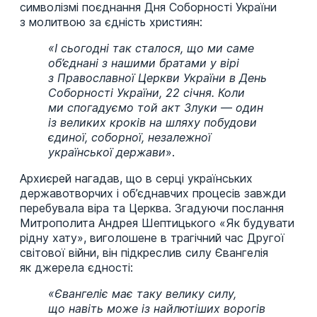
символізмі поєднання Дня Соборності України
з молитвою за єдність християн:
«І сьогодні так сталося, що ми саме
об’єднані з нашими братами у вірі
з Православної Церкви України в День
Соборності України, 22 січня. Коли
ми спогадуємо той акт Злуки — один
із великих кроків на шляху побудови
єдиної, соборної, незалежної
української держави
».
Архиєрей нагадав, що в серці українських
державотворчих і об’єднавчих процесів завжди
перебувала віра та Церква. Згадуючи послання
Митрополита Андрея Шептицького «Як будувати
рідну хату», виголошене в трагічний час Другої
світової війни, він підкреслив силу Євангелія
як джерела єдності:
«Євангеліє має таку велику силу,
що навіть може із найлютіших ворогів