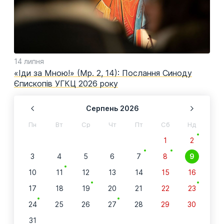
14 липня
11 
ня
«Іди за Мною!» (Мр. 2, 14): Послання Синоду
Вит
Єпископів УГКЦ 2026 року
слу
Серпень
2026
Пн
Вт
Ср
Чт
Пт
Сб
Нд
1
2
3
4
5
6
7
8
9
10
11
12
13
14
15
16
17
18
19
20
21
22
23
24
25
26
27
28
29
30
31