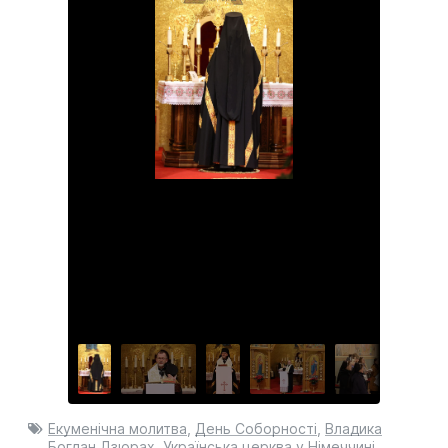
Екуменічна молитва
,
День Соборності
,
Владика
Богдан Дзюрах
,
Українська церква у Німеччині