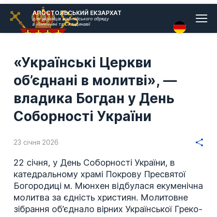
Головн
АПОСТОЛЬСЬКИЙ ЕКЗАРХАТ
для українців візантійського обряду
меню
в Німеччині та Скандинавії
«Українські Церкви
об’єднані в молитві», —
владика Богдан у День
Соборності України
23 січня 2026
22 січня, у День Соборності України, в
катедральному храмі Покрову Пресвятої
Богородиці м. Мюнхен відбулася екуменічна
молитва за єдність християн. Молитовне
зібрання об’єднало вірних Української Греко-