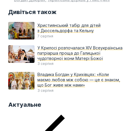
Дивіться також
Християнський табір для дітей
з Дюссельдорфа та Кельну
7 серпня
У Крилосі розпочалася XIV Всеукраїнська
патріарша проща до Галицької
чудотворної ікони Матері Божої
3 серпня
Владика Богдан у Крихівцях: «Коли
маємо любов між собою — це є знаком,
що Бог живе між нами»
3 серпня
Актуальне