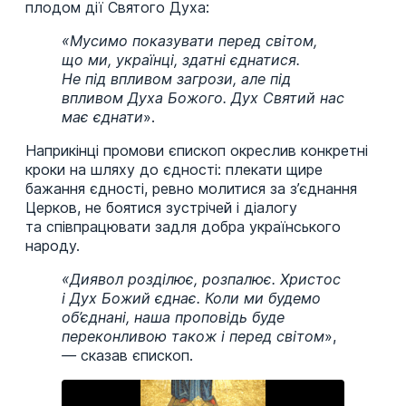
плодом дії Святого Духа:
«Мусимо показувати перед світом,
що ми, українці, здатні єднатися.
Не під впливом загрози, але під
впливом Духа Божого. Дух Святий нас
має єднати
».
Наприкінці промови єпископ окреслив конкретні
кроки на шляху до єдності: плекати щире
бажання єдності, ревно молитися за з’єднання
Церков, не боятися зустрічей і діалогу
та співпрацювати задля добра українського
народу.
«Диявол розділює, розпалює. Христос
і Дух Божий єднає. Коли ми будемо
об’єднані, наша проповідь буде
переконливою також і перед світом
»,
—
сказав єпископ.