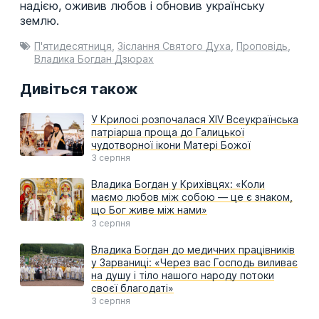
надією, оживив любов і обновив українську
землю.
П'ятидесятниця
,
Зіслання Святого Духа
,
Проповідь
,
Владика Богдан Дзюрах
Дивіться також
У Крилосі розпочалася XIV Всеукраїнська
патріарша проща до Галицької
чудотворної ікони Матері Божої
3 серпня
Владика Богдан у Крихівцях: «Коли
маємо любов між собою — це є знаком,
що Бог живе між нами»
3 серпня
Владика Богдан до медичних працівників
у Зарваниці: «Через вас Господь виливає
на душу і тіло нашого народу потоки
своєї благодаті»
3 серпня