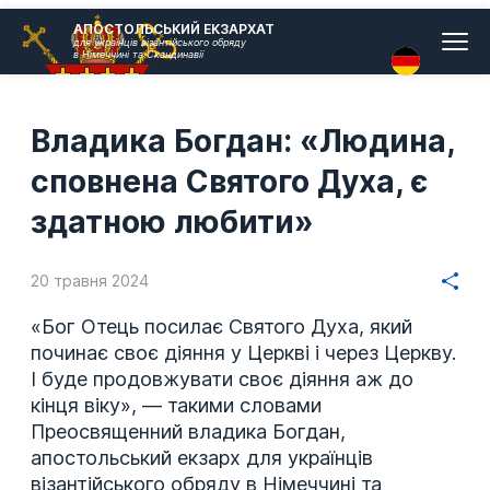
Головн
АПОСТОЛЬСЬКИЙ ЕКЗАРХАТ
для українців візантійського обряду
меню
в Німеччині та Скандинавії
Владика Богдан: «Людина,
сповнена Святого Духа, є
здатною любити»
20 травня 2024
«Бог Отець посилає Святого Духа, який
починає своє діяння у Церкві і через Церкву.
І буде продовжувати своє діяння аж до
кінця віку», — такими словами
Преосвященний владика Богдан,
апостольський екзарх для українців
візантійського обряду в Німеччині та