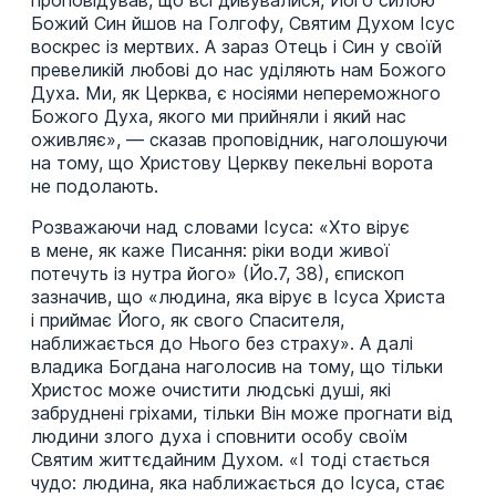
Божий Син йшов на Голгофу, Святим Духом Ісус
воскрес із мертвих. А зараз Отець і Син у своїй
превеликій любові до нас уділяють нам Божого
Духа. Ми, як Церква, є носіями непереможного
Божого Духа, якого ми прийняли і який нас
оживляє», — сказав проповідник, наголошуючи
на тому, що Христову Церкву пекельні ворота
не подолають.
Розважаючи над словами Ісуса: «Хто вірує
в мене, як каже Писання: ріки води живої
потечуть із нутра його» (Йо.7, 38), єпископ
зазначив, що «людина, яка вірує в Ісуса Христа
і приймає Його, як свого Спасителя,
наближається до Нього без страху». А далі
владика Богдана наголосив на тому, що тільки
Христос може очистити людські душі, які
забруднені гріхами, тільки Він може прогнати від
людини злого духа і сповнити особу своїм
Святим життєдайним Духом. «І тоді стається
чудо: людина, яка наближається до Ісуса, стає