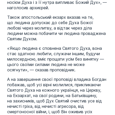
носієм Духа і з її нутра випливає Божий Дух», —
наголосив архиєрей.
Також апостольський екзарх вказав на те,
що людина допускає до себе Духа Божої
любові через молитву, а відтак через діла
людини можна побачити чи людина проваджена
Святим Духом.
«Якщо людина є сповнена Святого Духа, вона
стає здатною любити, служачи іншим, будучи
милосердною, вміє прощати усім без винятку —
цього своїми силами людина не може
осягнути», — сказав проповідник.
А на завершення своєї проповіді владика Богдан
побажав, щоб усі вірні молилися, прикликаючи
Святого Духа на кожного українця, на Церкву,
на Екзархат, на свої родини, на Батьківщину,
на захисників, щоб Дух Святий очистив усе від
нечисті гріха, від нечисті агресора, від
смертоносної війни, і, щоб Він оживив усіх