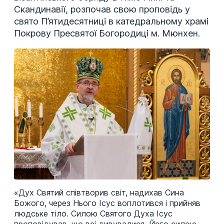
Скандинавії, розпочав свою проповідь у
свято П’ятидесятниці в катедральному храмі
Покрову Пресвятої Богородиці м. Мюнхен.
«Дух Святий співтворив світ, надихав Сина
Божого, через Нього Ісус воплотився і прийняв
людське тіло. Силою Святого Духа Ісус
проповідував, що всі дивувалися, Його силою