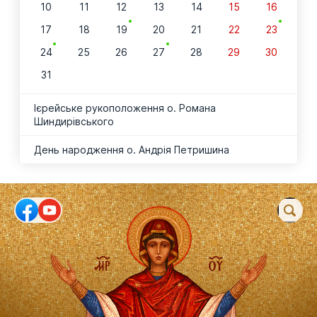
10
11
12
13
14
15
16
17
18
19
20
21
22
23
24
25
26
27
28
29
30
31
Ієрейське рукоположення о. Романа
Шиндирівського
День народження о. Андрія Петришина