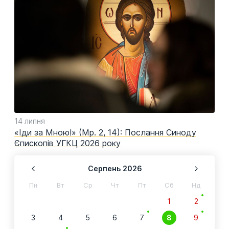
14 липня
11 
ня
«Іди за Мною!» (Мр. 2, 14): Послання Синоду
Вит
Єпископів УГКЦ 2026 року
слу
Серпень
2026
Пн
Вт
Ср
Чт
Пт
Сб
Нд
1
2
3
4
5
6
7
8
9